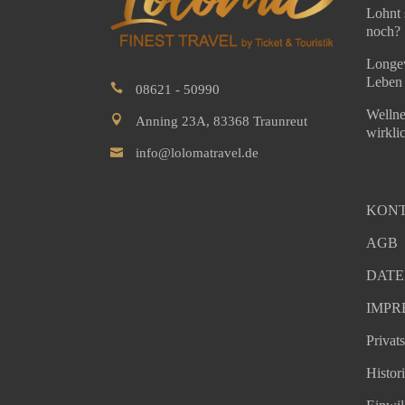
Lohnt 
noch?
Longev
Leben 
08621 - 50990
Wellne
Anning 23A, 83368 Traunreut
wirkli
info@lolomatravel.de
KON
AGB
DATE
IMPR
Privat
Histor