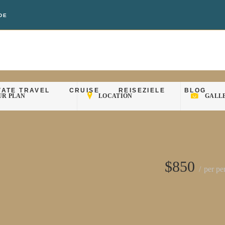
DE
VATE TRAVEL
CRUISE
REISEZIELE
BLOG
VATE TRAVEL
CRUISE
REISEZIELE
BLOG
UR PLAN
LOCATION
GALL
$850
per pe