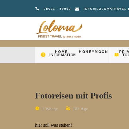
08621 - 50990
INFO@LOLOMATRAVEL.
HOME
HONEYMOON
PRI
HOME
HONEYMOON
PRI
INFORMATION
TO
Fotoreisen mit Profis
1 Woche
18+
Age
hier soll was stehen!