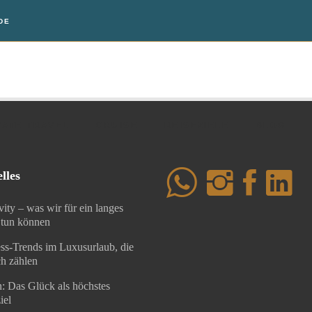
DE
VATE TRAVEL
CRUISE
REISEZIELE
BLOG
VATE TRAVEL
CRUISE
REISEZIELE
BLOG
lles
ity – was wir für ein langes
tun können
ss-Trends im Luxusurlaub, die
ch zählen
: Das Glück als höchstes
iel