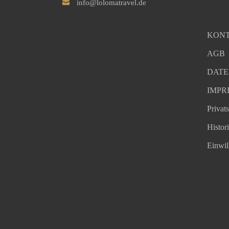
info@lolomatravel.de
KON
AGB
DATE
IMPR
Privat
Histor
Einwil