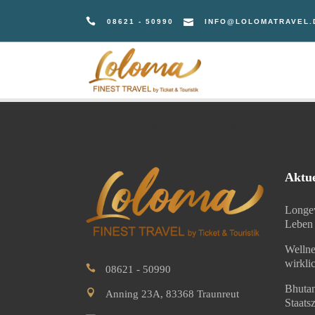
08621 - 50990
INFO@LOLOMATRAVEL.
HOME
HONEYMOON
PRI
HOME
HONEYMOON
PRI
Aktue
Longev
Leben 
Wellne
wirkli
08621 - 50990
Bhutan
Anning 23A, 83368 Traunreut
Staatsz