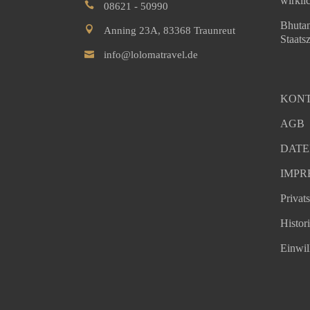
wirkli
08621 - 50990
Bhutan
Anning 23A, 83368 Traunreut
Staatsz
info@lolomatravel.de
KON
AGB
DATE
IMPR
Privat
Histor
Einwil