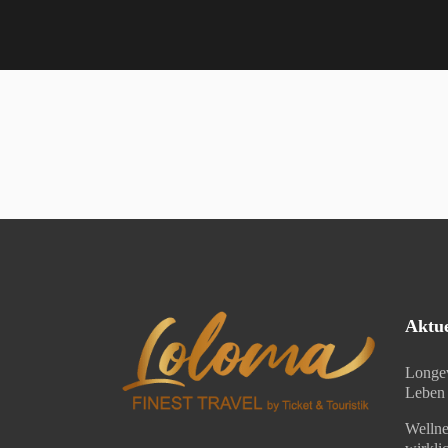
Aktue
Longev
Leben 
Wellne